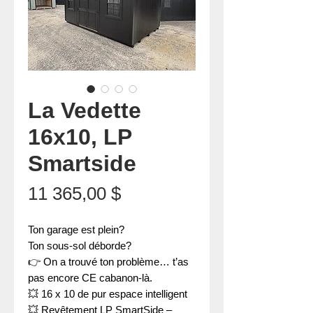
La Vedette
16x10, LP
Smartside
Prix
11 365,00 $
Ton garage est plein?
Ton sous-sol déborde?
👉 On a trouvé ton problème… t’as
pas encore CE cabanon-là.
💥 16 x 10 de pur espace intelligent
💥 Revêtement LP SmartSide –