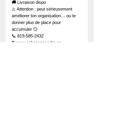
🚚 Livraison dispo
⚠️ Attention : peut sérieusement
améliorer ton organisation… ou te
donner plus de place pour
accumuler 😏
📞 819-585-2432
🌐 www.cabanonscedre.ca
1-866-231-0331
DEMANDEZ UNE SOUMISSION